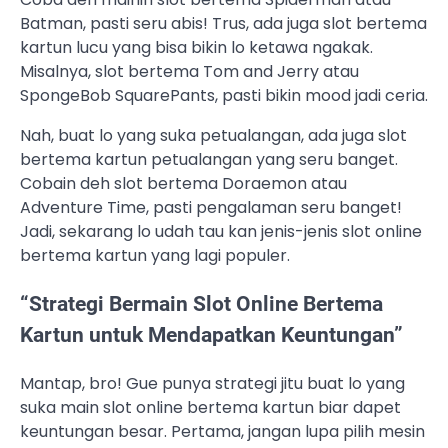
Batman, pasti seru abis! Trus, ada juga slot bertema
kartun lucu yang bisa bikin lo ketawa ngakak.
Misalnya, slot bertema Tom and Jerry atau
SpongeBob SquarePants, pasti bikin mood jadi ceria.
Nah, buat lo yang suka petualangan, ada juga slot
bertema kartun petualangan yang seru banget.
Cobain deh slot bertema Doraemon atau
Adventure Time, pasti pengalaman seru banget!
Jadi, sekarang lo udah tau kan jenis-jenis slot online
bertema kartun yang lagi populer.
“Strategi Bermain Slot Online Bertema
Kartun untuk Mendapatkan Keuntungan”
Mantap, bro! Gue punya strategi jitu buat lo yang
suka main slot online bertema kartun biar dapet
keuntungan besar. Pertama, jangan lupa pilih mesin