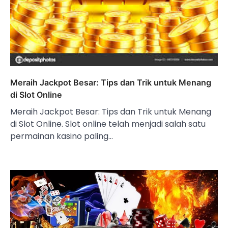
Meraih Jackpot Besar: Tips dan Trik untuk Menang
di Slot Online
Meraih Jackpot Besar: Tips dan Trik untuk Menang
di Slot Online. Slot online telah menjadi salah satu
permainan kasino paling…