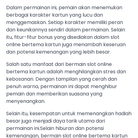
Dalam permainan ini, pemain akan menemukan
berbagai karakter kartun yang lucu dan
menggemaskan. Setiap karakter memiliki peran
dan keunikannya sendiri dalam permainan. Selain
itu, fitur-fitur bonus yang disediakan dalam slot
online bertema kartun juga menambah keseruan
dan potensi kemenangan yang lebih besar.
Salah satu manfaat dari bermain slot online
bertema kartun adalah menghilangkan stres dan
kebosanan. Dengan tampilan yang cerah dan
penuh warna, permainan ini dapat menghibur
pemain dan memberikan suasana yang
menyenangkan.
Selain itu, kesempatan untuk memenangkan hadiah
besar juga menjadi daya tarik utama dari
permainan ini.Selain hiburan dan potensi
kemenangan, bermain slot online bertema kartun