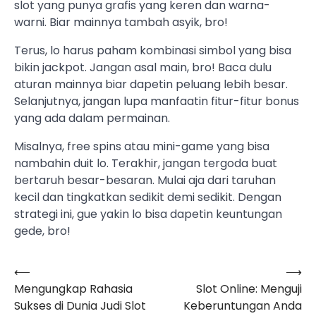
slot yang punya grafis yang keren dan warna-
warni. Biar mainnya tambah asyik, bro!
Terus, lo harus paham kombinasi simbol yang bisa
bikin jackpot. Jangan asal main, bro! Baca dulu
aturan mainnya biar dapetin peluang lebih besar.
Selanjutnya, jangan lupa manfaatin fitur-fitur bonus
yang ada dalam permainan.
Misalnya, free spins atau mini-game yang bisa
nambahin duit lo. Terakhir, jangan tergoda buat
bertaruh besar-besaran. Mulai aja dari taruhan
kecil dan tingkatkan sedikit demi sedikit. Dengan
strategi ini, gue yakin lo bisa dapetin keuntungan
gede, bro!
⟵
⟶
Navigasi
Mengungkap Rahasia
Slot Online: Menguji
pos
Sukses di Dunia Judi Slot
Keberuntungan Anda