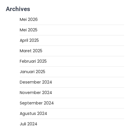
Archives
Mei 2026
Mei 2025
April 2025
Maret 2025
Februari 2025
Januari 2025
Desember 2024
November 2024
September 2024
Agustus 2024
Juli 2024