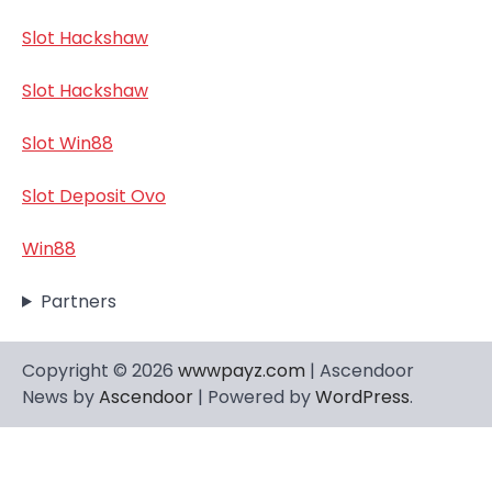
Slot Hackshaw
Slot Hackshaw
Slot Win88
Slot Deposit Ovo
Win88
Partners
Copyright © 2026
wwwpayz.com
| Ascendoor
News by
Ascendoor
| Powered by
WordPress
.