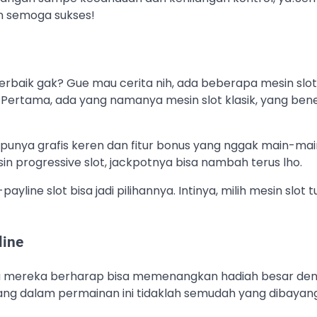
n semoga sukses!
 terbaik gak? Gue mau cerita nih, ada beberapa mesin slo
 Pertama, ada yang namanya mesin slot klasik, yang ben
punya grafis keren dan fitur bonus yang nggak main-mai
in progressive slot, jackpotnya bisa nambah terus lho.
ayline slot bisa jadi pilihannya. Intinya, milih mesin slot t
line
rena mereka berharap bisa memenangkan hadiah besar de
 dalam permainan ini tidaklah semudah yang dibayan