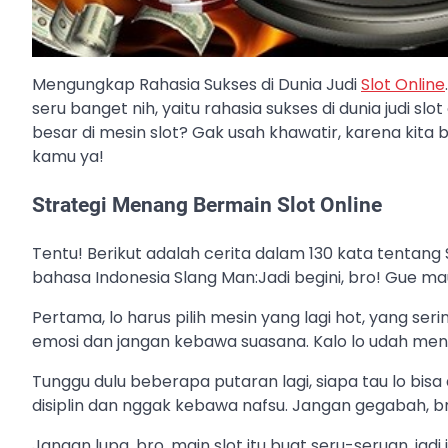
Mengungkap Rahasia Sukses di Dunia Judi
Slot Online
seru banget nih, yaitu rahasia sukses di dunia judi sl
besar di mesin slot? Gak usah khawatir, karena kita b
kamu ya!
Strategi Menang Bermain Slot Online
Tentu! Berikut adalah cerita dalam 130 kata tenta
bahasa Indonesia Slang Man:Jadi begini, bro! Gue mau
Pertama, lo harus pilih mesin yang lagi hot, yang seri
emosi dan jangan kebawa suasana. Kalo lo udah mena
Tunggu dulu beberapa putaran lagi, siapa tau lo bisa 
disiplin dan nggak kebawa nafsu. Jangan gegabah, b
Jangan lupa, bro, main slot itu buat seru-seruan, j