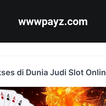
wwwpayz.com
s di Dunia Judi Slot Onli