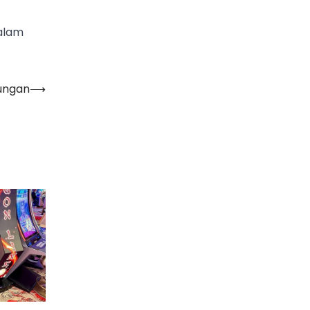
dalam
tungan
⟶