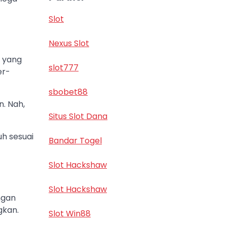
Slot
Nexus Slot
t yang
slot777
er-
sbobet88
n. Nah,
Situs Slot Dana
uh sesuai
Bandar Togel
Slot Hackshaw
Slot Hackshaw
ngan
gkan.
Slot Win88