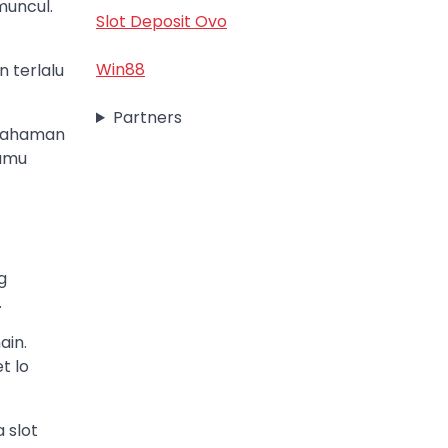
muncul.
Slot Deposit Ovo
Win88
 terlalu
Partners
emahaman
Kamu
g
.
ain.
t lo
 slot