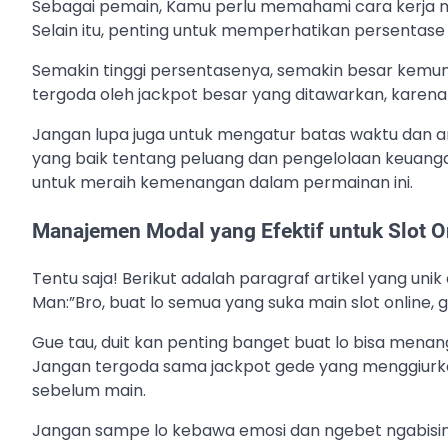
Sebagai pemain, Kamu perlu memahami cara kerja m
Selain itu, penting untuk memperhatikan persentas
Semakin tinggi persentasenya, semakin besar kemu
tergoda oleh jackpot besar yang ditawarkan, karen
Jangan lupa juga untuk mengatur batas waktu dan 
yang baik tentang peluang dan pengelolaan keuang
untuk meraih kemenangan dalam permainan ini.
Manajemen Modal yang Efektif untuk Slot O
Tentu saja! Berikut adalah paragraf artikel yang un
Man:”Bro, buat lo semua yang suka main slot online, 
Gue tau, duit kan penting banget buat lo bisa menan
Jangan tergoda sama jackpot gede yang menggiurkan, 
sebelum main.
Jangan sampe lo kebawa emosi dan ngebet ngabisin s