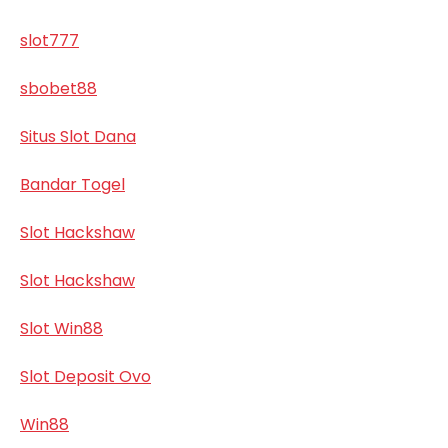
slot777
sbobet88
Situs Slot Dana
Bandar Togel
Slot Hackshaw
Slot Hackshaw
Slot Win88
Slot Deposit Ovo
Win88