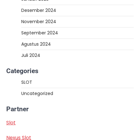
Desember 2024
November 2024
September 2024
Agustus 2024
Juli 2024
Categories
SLOT
Uncategorized
Partner
Slot
Nexus Slot