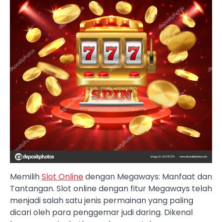
Memilih
Slot Online
dengan Megaways: Manfaat dan
Tantangan. Slot online dengan fitur Megaways telah
menjadi salah satu jenis permainan yang paling
dicari oleh para penggemar judi daring. Dikenal