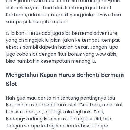
gila-gilaan? Gue mau cerita nih tentang jenis-jenis
slot online yang bisa bikin kantong lu jadi tebel.
Pertama, ada slot progresif yang jackpot-nya bisa
sampe puluhan juta rupiah!
Gila kan? Terus ada juga slot bertema adventure,
yang bisa ngajak lu jalan-jalan ke tempat-tempat
eksotis sambil dapetin hadiah besar. Jangan lupa
juga coba slot dengan fitur bonus yang wow abis,
bisa nambahin kesempatan menang lu.
Mengetahui Kapan Harus Berhenti Bermain
Slot
Nah, gue mau cerita nih tentang pentingnya tau
kapan harus berhenti main slot. Gue tahu, main slot
tuh seru banget, apalagi kalo lagi hoki. Tapi,
kadang-kadang kita harus bisa ngatur diri, bro.
Jangan sampe ketagihan dan kebawa ampe