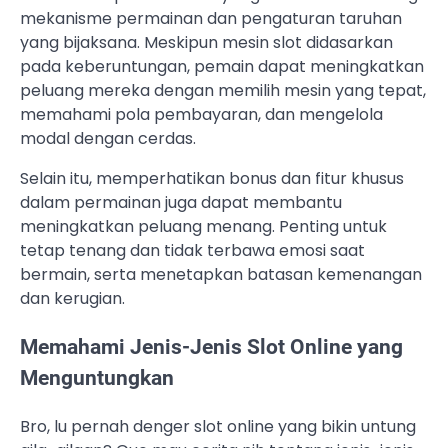
mekanisme permainan dan pengaturan taruhan
yang bijaksana. Meskipun mesin slot didasarkan
pada keberuntungan, pemain dapat meningkatkan
peluang mereka dengan memilih mesin yang tepat,
memahami pola pembayaran, dan mengelola
modal dengan cerdas.
Selain itu, memperhatikan bonus dan fitur khusus
dalam permainan juga dapat membantu
meningkatkan peluang menang. Penting untuk
tetap tenang dan tidak terbawa emosi saat
bermain, serta menetapkan batasan kemenangan
dan kerugian.
Memahami Jenis-Jenis Slot Online yang
Menguntungkan
Bro, lu pernah denger slot online yang bikin untung