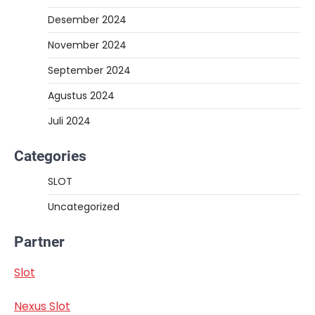
Desember 2024
November 2024
September 2024
Agustus 2024
Juli 2024
Categories
SLOT
Uncategorized
Partner
Slot
Nexus Slot