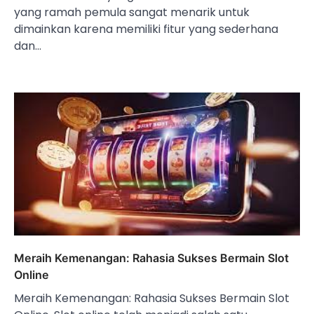
yang ramah pemula sangat menarik untuk
dimainkan karena memiliki fitur yang sederhana
dan…
Meraih Kemenangan: Rahasia Sukses Bermain Slot
Online
Meraih Kemenangan: Rahasia Sukses Bermain Slot