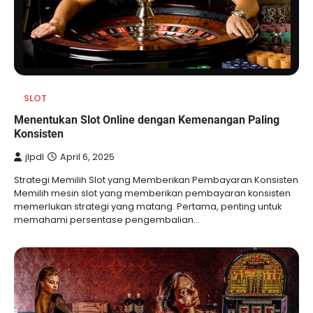
SLOT
Menentukan Slot Online dengan Kemenangan Paling
Konsisten
jlpdl
April 6, 2025
Strategi Memilih Slot yang Memberikan Pembayaran Konsisten
Memilih mesin slot yang memberikan pembayaran konsisten
memerlukan strategi yang matang. Pertama, penting untuk
memahami persentase pengembalian…