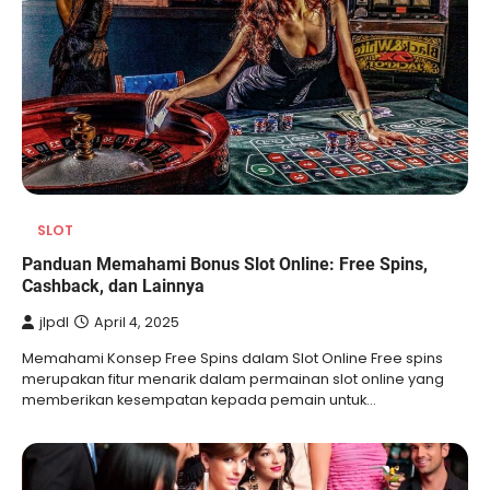
SLOT
Panduan Memahami Bonus Slot Online: Free Spins,
Cashback, dan Lainnya
jlpdl
April 4, 2025
Memahami Konsep Free Spins dalam Slot Online Free spins
merupakan fitur menarik dalam permainan slot online yang
memberikan kesempatan kepada pemain untuk…