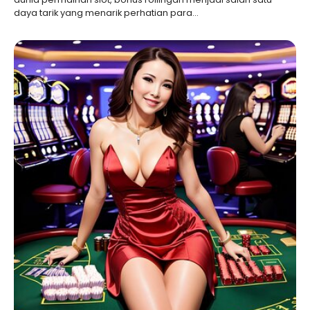
daya tarik yang menarik perhatian para…